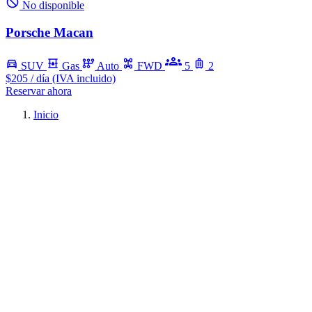
No disponible
Porsche Macan
SUV
Gas
Auto
FWD
5
2
$205
/ día (IVA incluido)
Reservar ahora
Inicio