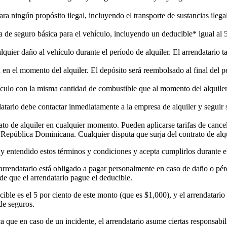
ra ningún propósito ilegal, incluyendo el transporte de sustancias ilegal
de seguro básica para el vehículo, incluyendo un deducible* igual al 5
quier daño al vehículo durante el período de alquiler. El arrendatario 
en el momento del alquiler. El depósito será reembolsado al final del pe
ículo con la misma cantidad de combustible que al momento del alquiler
datario debe contactar inmediatamente a la empresa de alquiler y seguir 
trato de alquiler en cualquier momento. Pueden aplicarse tarifas de can
la República Dominicana. Cualquier disputa que surja del contrato de alq
o y entendido estos términos y condiciones y acepta cumplirlos durante el
 arrendatario está obligado a pagar personalmente en caso de daño o pérd
e que el arrendatario pague el deducible.
cible es el 5 por ciento de este monto (que es $1,000), y el arrendatari
de seguros.
a que en caso de un incidente, el arrendatario asume ciertas responsabil