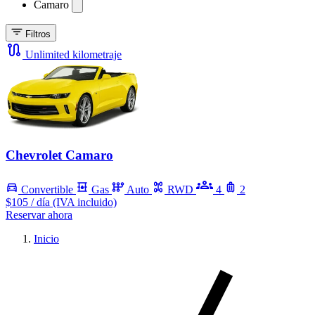
Camaro
Filtros
Unlimited kilometraje
Chevrolet Camaro
Convertible
Gas
Auto
RWD
4
2
$105
/ día (IVA incluido)
Reservar ahora
Inicio