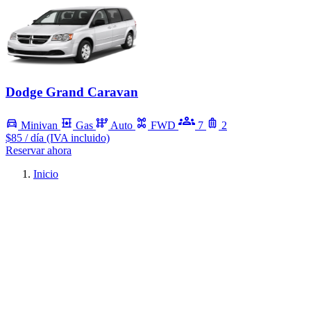
Dodge Grand Caravan
Minivan
Gas
Auto
FWD
7
2
$85
/ día (IVA incluido)
Reservar ahora
Inicio