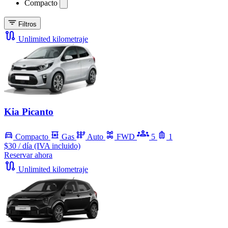
Compacto
Filtros
Unlimited kilometraje
Kia Picanto
Compacto
Gas
Auto
FWD
5
1
$30
/ día (IVA incluido)
Reservar ahora
Unlimited kilometraje