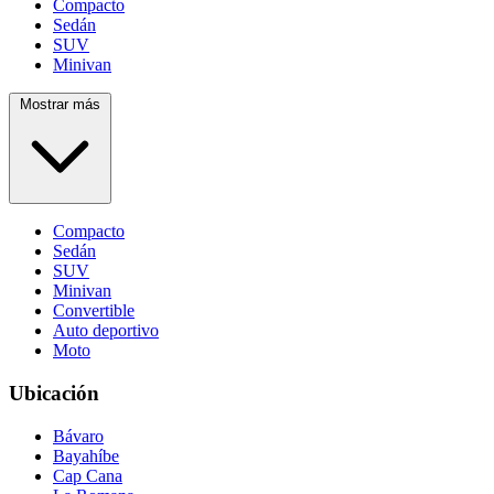
Compacto
Sedán
SUV
Minivan
Mostrar más
Compacto
Sedán
SUV
Minivan
Convertible
Auto deportivo
Moto
Ubicación
Bávaro
Bayahíbe
Cap Cana