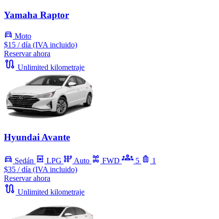
Yamaha Raptor
Moto
$15
/ día (IVA incluido)
Reservar ahora
Unlimited kilometraje
Hyundai Avante
Sedán
LPG
Auto
FWD
5
1
$35
/ día (IVA incluido)
Reservar ahora
Unlimited kilometraje