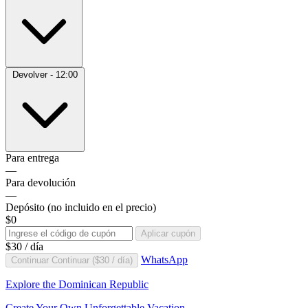
Devolver - 12:00
Para entrega
—
Para devolución
—
Depósito
(no incluido en el precio)
$0
Aplicar cupón
$30
/ día
WhatsApp
Continuar
Continuar (
$30
/ día)
Explore the Dominican Republic
Create Your Own Unforgettable Vacation