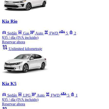
Kia Rio
Sedán
Gas
Auto
FWD
5
2
$35
/ día (IVA incluido)
Reservar ahora
Unlimited kilometraje
Kia K5
Sedán
LPG
Auto
FWD
5
1
$35
/ día (IVA incluido)
Reservar ahora