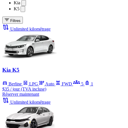
Kia
K5
Filtres
Unlimited kilométrage
Kia K5
Berline
LPG
Auto
FWD
5
1
$35
/ jour (TVA incluse)
Réserver maintenant
Unlimited kilométrage