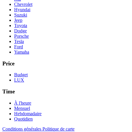
Chevrolet
Hyundai
Suzuki
Jeep
Toyota
Dodge
Porsche
Tesla
Ford
Yamaha
Price
Budget
LUX
Time
À l'heure
Mensuel
Hebdomadaire
Quotidien
Conditions générales
Politique de carte