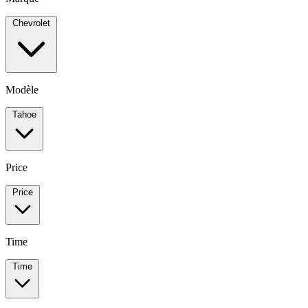
Chevrolet
Modèle
Tahoe
Price
Price
Time
Time