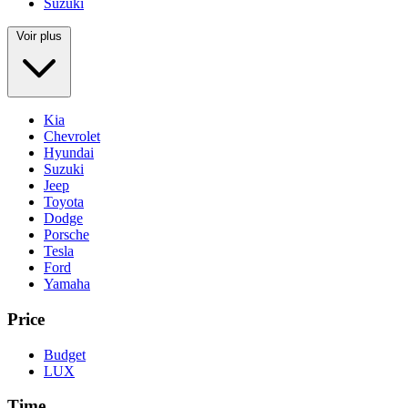
Suzuki
Voir plus
Kia
Chevrolet
Hyundai
Suzuki
Jeep
Toyota
Dodge
Porsche
Tesla
Ford
Yamaha
Price
Budget
LUX
Time