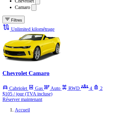
Chevrolet
Camaro
Filtres
Unlimited kilométrage
Chevrolet Camaro
Cabriolet
Gas
Auto
RWD
4
2
$105
/ jour (TVA incluse)
Réserver maintenant
Accueil