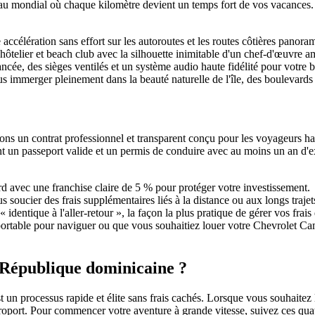
u mondial où chaque kilomètre devient un temps fort de vos vacances. 
célération sans effort sur les autoroutes et les routes côtières panora
hôtelier et beach club avec la silhouette inimitable d'un chef-d'œuvre
ancée, des sièges ventilés et un système audio haute fidélité pour votre 
s immerger pleinement dans la beauté naturelle de l'île, des boulevards
 un contrat professionnel et transparent conçu pour les voyageurs hau
 un passeport valide et un permis de conduire avec au moins un an d'expé
d avec une franchise claire de 5 % pour protéger votre investissement.
 soucier des frais supplémentaires liés à la distance ou aux longs trajet
identique à l'aller-retour », la façon la plus pratique de gérer vos frai
table pour naviguer ou que vous souhaitiez louer votre Chevrolet Cam
République dominicaine ?
n processus rapide et élite sans frais cachés. Lorsque vous souhaitez 
aéroport. Pour commencer votre aventure à grande vitesse, suivez ces quat