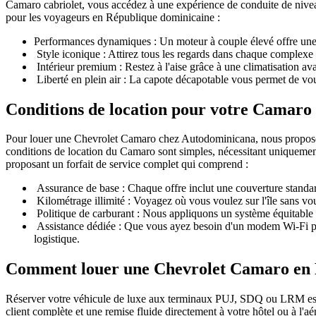
Camaro cabriolet, vous accédez à une expérience de conduite de nivea
pour les voyageurs en République dominicaine :
Performances dynamiques : Un moteur à couple élevé offre une ac
Style iconique : Attirez tous les regards dans chaque complexe 
Intérieur premium : Restez à l'aise grâce à une climatisation av
Liberté en plein air : La capote décapotable vous permet de vou
Conditions de location pour votre Camaro
Pour louer une Chevrolet Camaro chez Autodominicana, nous proposons
conditions de location du Camaro sont simples, nécessitant uniquement
proposant un forfait de service complet qui comprend :
Assurance de base : Chaque offre inclut une couverture standar
Kilométrage illimité : Voyagez où vous voulez sur l'île sans vous
Politique de carburant : Nous appliquons un système équitable « 
Assistance dédiée : Que vous ayez besoin d'un modem Wi-Fi por
logistique.
Comment louer une Chevrolet Camaro en 
Réserver votre véhicule de luxe aux terminaux PUJ, SDQ ou LRM est u
client complète et une remise fluide directement à votre hôtel ou à l'