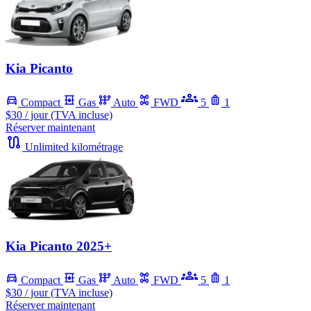
Kia Picanto
Compact
Gas
Auto
FWD
5
1
$30
/ jour (TVA incluse)
Réserver maintenant
Unlimited kilométrage
Kia Picanto 2025+
Compact
Gas
Auto
FWD
5
1
$30
/ jour (TVA incluse)
Réserver maintenant