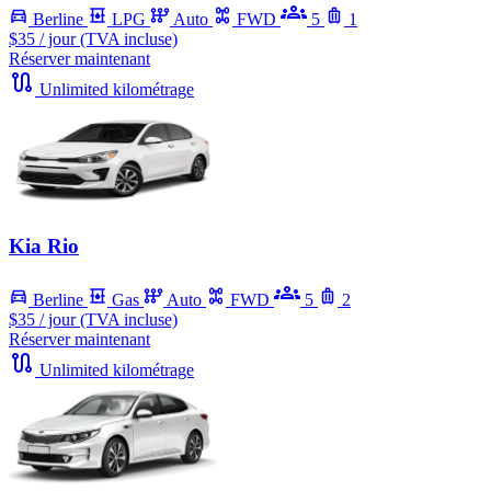
Berline
LPG
Auto
FWD
5
1
$35
/ jour (TVA incluse)
Réserver maintenant
Unlimited kilométrage
Kia Rio
Berline
Gas
Auto
FWD
5
2
$35
/ jour (TVA incluse)
Réserver maintenant
Unlimited kilométrage