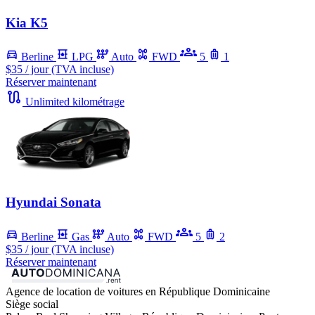
Kia K5
Berline
LPG
Auto
FWD
5
1
$35
/ jour (TVA incluse)
Réserver maintenant
Unlimited kilométrage
Hyundai Sonata
Berline
Gas
Auto
FWD
5
2
$35
/ jour (TVA incluse)
Réserver maintenant
Agence de location de voitures en République Dominicaine
Siège social