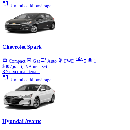
Unlimited kilométrage
Chevrolet Spark
Compact
Gas
Auto
FWD
5
1
$30
/ jour (TVA incluse)
Réserver maintenant
Unlimited kilométrage
Hyundai Avante