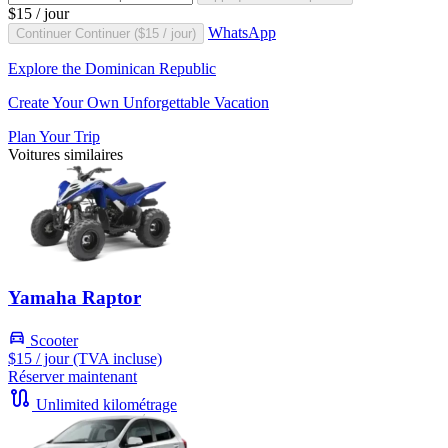
$15
/ jour
WhatsApp
Continuer
Continuer (
$15
/ jour)
Explore the Dominican Republic
Create Your Own Unforgettable Vacation
Plan Your Trip
Voitures similaires
Yamaha Raptor
Scooter
$15
/ jour (TVA incluse)
Réserver maintenant
Unlimited kilométrage